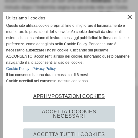
sicuro il risultato con un bell´affondo di
Amitrano
. ma un
minuto dopo l´Indomita segna la seconda rete con Costa
su punizione. Ci pensano successivamente
Orefice
e
close
Utilizziamo i cookies
Cantile
, quest´ultimo su assist di Rossi, a fissare il
Questo sito utilizza cookie propri al fine di migliorare il funzionamento e
punteggio sul 6-2 finale.
monitorare le prestazioni del sito web e/o cookie derivati da strumenti
esterni che consentono di inviare messaggi pubblicitari in linea con le tue
Fonte:
Ufficio Stampa
preferenze, come dettagliato nella Cookie Policy. Per continuare è
necessario autorizzare i nostri cookie. Cliccando sul pulsante
ACCONSENTO, acconsenti all'uso dei cookie. Ignorando questo banner e
navigando il sito acconsenti all'uso dei cookie.
Cookie Policy
-
Privacy Policy
<< PRECEDENTE
SUCCESSIVO >>
Il tuo consenso ha una durata massima di 6 mesi.
Cookie accettati nel consenso: nessun consenso
Scuola Calcio & Settore Giovanile
APRI IMPOSTAZIONI COOKIES
Via Amedeo Modigliani 18 - Pozzuoli (Napoli)
P.I. 07784580636 C.F 96012290639
ACCETTA I COOKIES
Tel. 081 524 57 48 Fax 081 524 57 48 mail
NECESSARI
segreteria@monteruscellocalcio.com
ufficio.stampa@monteruscellocalcio.com
ACCETTA TUTTI I COOKIES