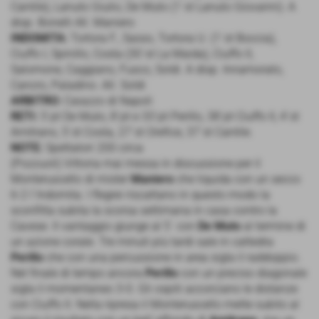
Cantile), Lanuto Giulio, De Muto (1´st Lanuto Giovanni). A
disp. Bonelli All. Maniero
INDOMITA:
Tortora F., Sasso, Tortora U. (1´st Boccia),
Ciuffo I, Spinillo, Costa (30´st La Maida), Ciuffo II,
Salomone, Caggiano, Fusco, Soldi. A disp. Innamorato,
Cancro, Paladino. All. Soldi
ARBITRO:
Caiazzo di Napoli
RETI:
5´pt De Muto, 8´pt e 33´pt Perillo, 38´pt Ciuffo II, 4´st
Amitrano, 5´st Costa, 27´st Orefice, 37´st Cantile.
NOTE:
Spettatori 200 circa
(Pozzuoli) Vittoria mai messa in discussione per il
Monteruscello di mister
Maniero
che liquida con un secco
6-2 l´Indomita. I flegrei riscattano in questo modo la
sconfitta subita la scorsa settimana in casa contro la
Cavese. Il vantaggio giunge al 5´ con
De Muto
al termine di
un azione corale. Tre minuti più tardi sale in cattedra
Perillo
che con una percussione in area sigla il raddoppio.
Nel finale di tempo ancora
Perillo
con un preciso diagonale
sigla il momentaneo 3-0. Gli ospiti accorciano le distanze
con Ciuffo II. Nella ripresa il Monteruscello mette subito al