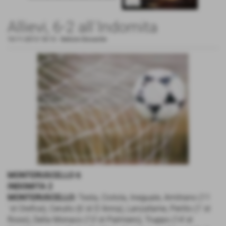
Allievi, 6-2 all´Indomita
10-11-2013 18:13
-
Settore Giovanile
MONTERUSCELLO 6
INDOMITA 2
MONTERUSCELLO:
Testa, Ciotola, Ineguale, Amitrano (11
´st Orefice), Cerullo (6´st D´Anna), Lanzafame, Perillo (1´st
Rossi), Della Monaco (13´st Palmiero), Truppo (14´st