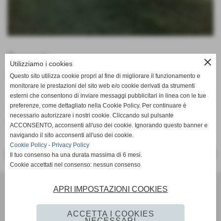
Docenti
close
Utilizziamo i cookies
Pietro Dorbini
Questo sito utilizza cookie propri al fine di migliorare il funzionamento e
monitorare le prestazioni del sito web e/o cookie derivati da strumenti
esterni che consentono di inviare messaggi pubblicitari in linea con le tue
Orari
preferenze, come dettagliato nella Cookie Policy. Per continuare è
necessario autorizzare i nostri cookie. Cliccando sul pulsante
MARTEDI E VENERDI ORE 15:30
ACCONSENTO, acconsenti all'uso dei cookie. Ignorando questo banner e
navigando il sito acconsenti all'uso dei cookie.
Cookie Policy
-
Privacy Policy
<< PRECEDENTE
SUCCESSIVO >>
Il tuo consenso ha una durata massima di 6 mesi.
Cookie accettati nel consenso: nessun consenso
Scuola Calcio & Settore Giovanile
APRI IMPOSTAZIONI COOKIES
Via Amedeo Modigliani 18 - Pozzuoli (Napoli)
P.I. 07784580636 C.F 96012290639
ACCETTA I COOKIES
Tel. 081 524 57 48 Fax 081 524 57 48 mail
NECESSARI