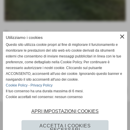
Docenti
close
Utilizziamo i cookies
Scalabrino Salvatore
Questo sito utilizza cookie propri al fine di migliorare il funzionamento e
monitorare le prestazioni del sito web e/o cookie derivati da strumenti
esterni che consentono di inviare messaggi pubblicitari in linea con le tue
Orari
preferenze, come dettagliato nella Cookie Policy. Per continuare è
necessario autorizzare i nostri cookie. Cliccando sul pulsante
LUNEDI E GIOVEDI ORE 16:30
ACCONSENTO, acconsenti all'uso dei cookie. Ignorando questo banner e
navigando il sito acconsenti all'uso dei cookie.
Cookie Policy
-
Privacy Policy
<< PRECEDENTE
SUCCESSIVO >>
Il tuo consenso ha una durata massima di 6 mesi.
Cookie accettati nel consenso: nessun consenso
Scuola Calcio & Settore Giovanile
APRI IMPOSTAZIONI COOKIES
Via Amedeo Modigliani 18 - Pozzuoli (Napoli)
P.I. 07784580636 C.F 96012290639
ACCETTA I COOKIES
Tel. 081 524 57 48 Fax 081 524 57 48 mail
NECESSARI