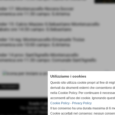
nder 17: Monteruscello-Nocera Soccer
omenica ore 11:30 campo: S.Artema
nder 15: Calcio Mazzeo S.Sebastiano-Monteruscello
abato ore 14:30 campo: S.Sebastiano
nder 14 reg: Monteruscello-Emanuele Troise
omenica ore 10:00 campo: S.Artema
der 14 prov: Sant’Agnello-Monteruscello
omenica ore 11:30 campo: Comunale Sant’Agnello
Utilizziamo i cookies
Questo sito utilizza cookie propri al fine di mi
< PRECEDENTE
derivati da strumenti esterni che consentono di
nella Cookie Policy. Per continuare è necessa
acconsenti all'uso dei cookie. Ignorando quest
Scuola Calcio & Settore Giovanile
Cookie Policy
-
Privacy Policy
Via Amedeo Modigliani 18 - Pozzuoli (Napoli)
Il tuo consenso ha una durata massima di 6 me
P.I. 07784580636 C.F 96012290639
Cookie accettati nel consenso: nessun conse