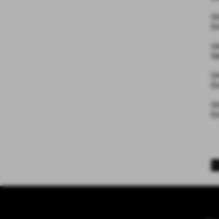
U
D
U
S
U
D
Un
D
<