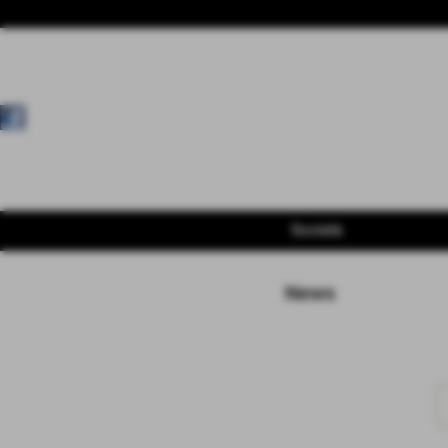
Società
News