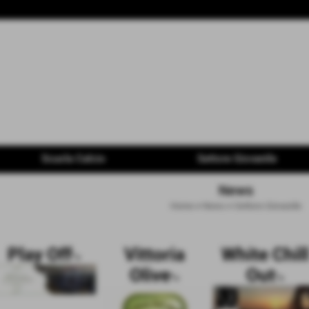
Scuola Calcio
Settore Giovanile
News
Home
>
News
>
Settore Giovanile
Play Off
Vittoria
White Chill
">
Olive
Out
">
">