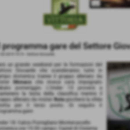
l programma gare del Settore Giov
-02-2019 19:19
-
Settore Giovanile
arà un grande weekend per le formazioni del
ettore Giovanile che scenderanno tutte in
ampo domenica tranne il gruppo allenato da
ister
Monaco
che invece sarà impegnato
abato pomeriggio. L’Under 15 proverà a
antenere la testa della classifica mentre il
ruppo allenato da mister
Ruta
giocherà la sfida
iretta per il terzo posto. Di seguito il
rogramma gare:
der 18: Calcio Pomigliano-Monteruscello
menica ore 15:30 campo: Castel di Cisterna