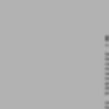
I
21
S
S
c
m
s
m
g
d
p
Un
Do