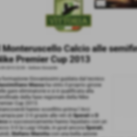
l Monteruscello Calcio alle semifin
ike Premier Cup 2013
-09-2013 22:05
-
Settore Giovanile
 formazione Giovanissimi guidata dal tecnico
assimiliano Massa
ha vinto il proprio girone
lle gare eliminatorie e si è qualificata alla
mifinale della fase regionale della Nike
remier Cup 2013.
biancoverdi hanno sconfitto prima l´Arci
ampia per 2-0 grazie alle reti di
Sperati
e
D
Arco
e successivamente hanno liquidato con un
cco 3-0 la Luigi Vitale, in goal ancora
Sperati
,
indi,
Stefano Marotta
con una bella azione