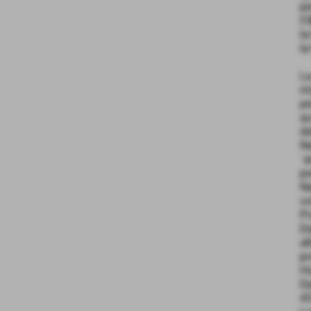
pe
Il
la
la
La
mi
pe
ac
de
Ne
´a
pe
Ne
vo
Po
Da
al
pr
H
Da
45