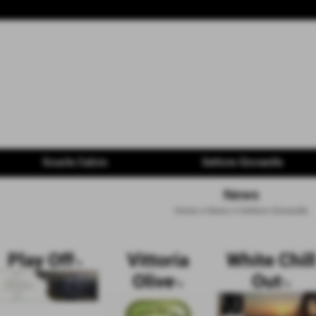
Scuola Calcio
Settore Giovanile
News
Home
>
News
>
Settore Giovanile
Play Off
Vittoria
White Chill
">
Olive
Out
">
">