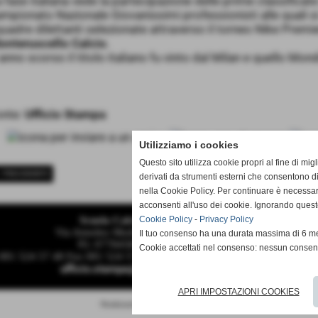
 fase italiana vede la partecipazione delle prime classificate
mpionato Nazionale Giovanissimi professionisti alle quali s
uadre dilettanti selezionate attraverso il torneo Nike Premie
onteruscello Calcio
.
anno scorso il titolo italiano fu vinto dal Milan e quello Mo
onte:
Ufficio Stampa
Utilizziamo i cookies
Questo sito utilizza cookie propri al fine di mi
< PRECEDENTE
derivati da strumenti esterni che consentono di
nella Cookie Policy. Per continuare è necessa
acconsenti all'uso dei cookie. Ignorando quest
Scuola Calcio & Settore Giovanile
Cookie Policy
-
Privacy Policy
Via Amedeo Modigliani 18 - Pozzuoli (Napoli)
Il tuo consenso ha una durata massima di 6 me
P.I. 07784580636 C.F 96012290639
Cookie accettati nel consenso: nessun conse
 081 524 57 48 Fax 081 524 57 48 mail segreteria@monteruscellocalci
ufficio.stampa@monteruscellocalcio.com
APRI IMPOSTAZIONI COOKIES
Realizzazione siti web www.sitoper.it