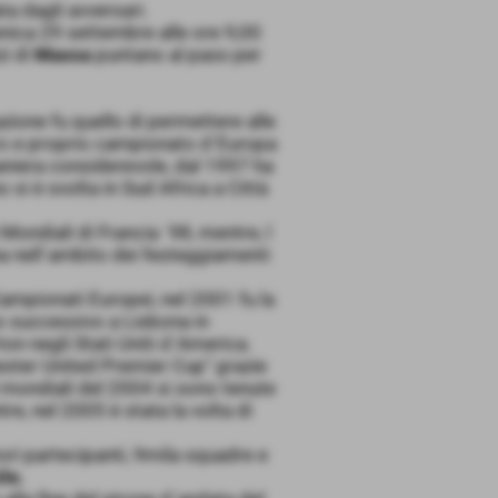
ta dagli avversari.
nica 29 settembre alle ore 9,00
zi di
Massa
puntano al pass per
ione fu quello di permettere alle
ero e proprio campionato d´Europa
maniera considerevole, dal 1997 ha
 si è svolta in Sud Africa a Città
Mondiali di Francia ´98, mentre, l
a nell´ambito dei festeggiamenti
Campionati Europei, nel 2001 fu la
no successivo a Lisbona in
on negli Stati Uniti d´America.
ester United Premier Cup" grazie
li mondiali del 2004 si sono tenute
re, nel 2005 è stata la volta di
ori partecipanti, 9mila squadre e
le.