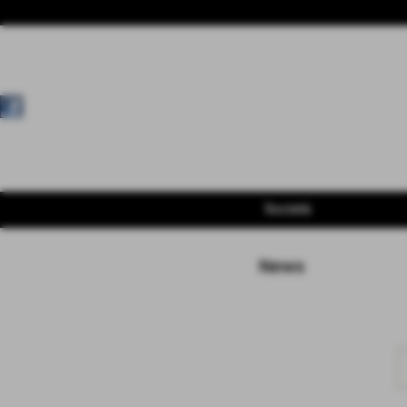
Società
News