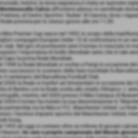
rsonale, mentre, la terza segnatura è stata un´autorete sigla
Monteruscello Calcio
affronterà adesso in semifinale dome
 Frattese, al Centro Sportivo "Audax" di Casoria, dove i ragaz
 finale prevista per lo stesso giorno alle ore 11,50.
 Nike Premier Cup nasce nel 1993, lo scopo della manifestaz
gliori compagini Europee Under 15 di confrontarsi in un v
r club. Nel giro di pochissimi anni il torneo è cresciuto in 
quisito l´importanza di livello Mondiale tanto che in tale anno
l Capo la prima finale Mondiale.
l 1998 la finale Mondiale si svolse a Parigi in occasione dei 
nno successivo lo scenario della fase mondiale fu Barcellon
r il centenario del Barcellona Football Club.
l 2000 la finale si trasferì ad Amsterdam in occasione dei 
lta di Berlino con la finale svolta allo stadio Olimpico. L´an
rtogallo, mentre, nel 2003 presso il Nike Campus di Beavert
l 2004 il torneo ha mutato la sua denominazione in "Manch
la partnership tra la Nike e l´F.C. Manchester United. Le fina
esso i favolosi impianti sportivi del Manchester United, ment
onk Kong.
l 1993 ad oggi si contano oltre un milione di giovani calciat
 Nazioni.
Un vero e proprio campionato del Mondo giovani