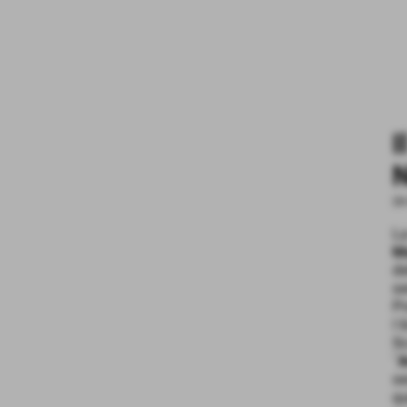
I
N
26
La
M
de
se
P
I 
Sc
´
se
qu