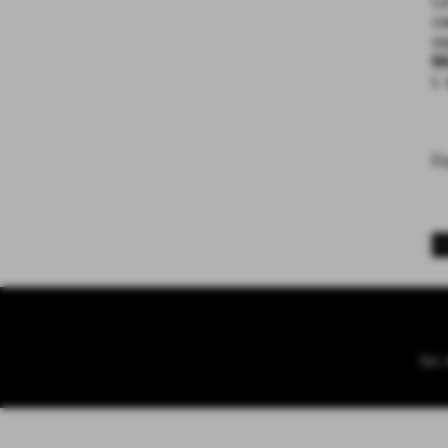
La
ca
sq
M
L´
F
<
Tel.