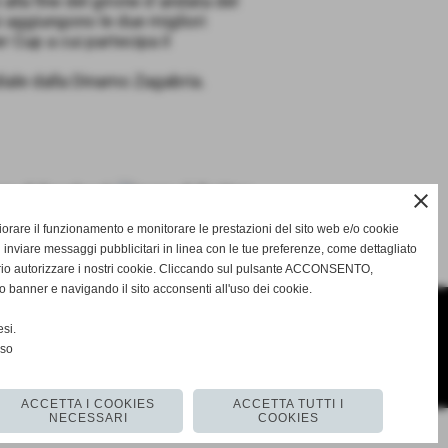
 alla fine del girone d´andata del
i aggiungono le due migliori
r Cup a cui partecipa il
ndiale dalla Dinamo Zagabria.
close
gliorare il funzionamento e monitorare le prestazioni del sito web e/o cookie
SUCCESSIVO >>
 inviare messaggi pubblicitari in linea con le tue preferenze, come dettagliato
rio autorizzare i nostri cookie. Cliccando sul pulsante ACCONSENTO,
o banner e navigando il sito acconsenti all'uso dei cookie.
si.
nso
o.com
ACCETTA I COOKIES
ACCETTA TUTTI I
NECESSARI
COOKIES