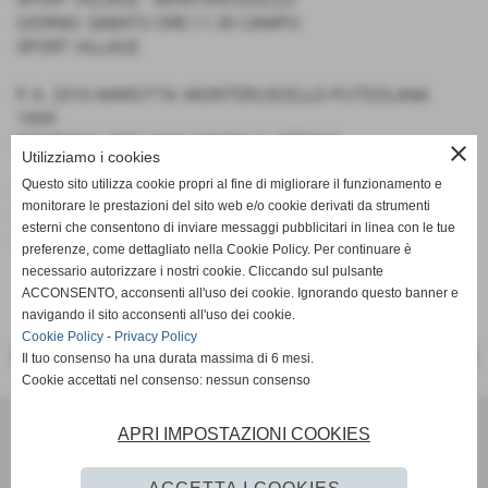
GIORNO: SABATO ORE:11.30 CAMPO:
SPORT VILLAGE
P. A. 2016 MAROTTA: MONTERUSCELLO-PUTEOLANA
1909
DOMENICA ORE 14:00 CAMPO S. ARTEMA
close
Utilizziamo i cookies
Questo sito utilizza cookie propri al fine di migliorare il funzionamento e
ESORD.2011 GRAZIOSO: MONTERUSCELLO- REAL
monitorare le prestazioni del sito web e/o cookie derivati da strumenti
AC.ISCHIA
esterni che consentono di inviare messaggi pubblicitari in linea con le tue
GIORNO: DOMENICA ORE: 10,30 CAMPO: S.ARTEMA
preferenze, come dettagliato nella Cookie Policy. Per continuare è
necessario autorizzare i nostri cookie. Cliccando sul pulsante
ACCONSENTO, acconsenti all'uso dei cookie. Ignorando questo banner e
navigando il sito acconsenti all'uso dei cookie.
Cookie Policy
-
Privacy Policy
<< PRECEDENTE
SUCCESSIVO >>
Il tuo consenso ha una durata massima di 6 mesi.
Cookie accettati nel consenso: nessun consenso
Scuola Calcio & Settore Giovanile
APRI IMPOSTAZIONI COOKIES
Via Amedeo Modigliani 18 - Pozzuoli (Napoli)
P.I. 07784580636 C.F 96012290639