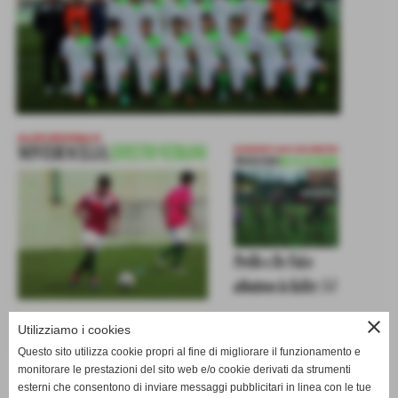
close
Utilizziamo i cookies
Questo sito utilizza cookie propri al fine di migliorare il funzionamento e
monitorare le prestazioni del sito web e/o cookie derivati da strumenti
iL PuntoVerde Edizione di giovedì 10 marzo 2016
esterni che consentono di inviare messaggi pubblicitari in linea con le tue