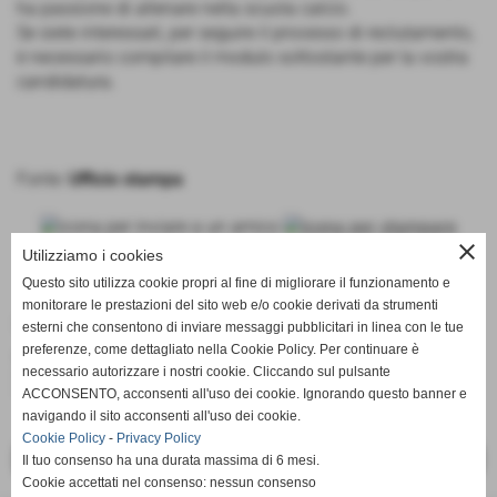
ha passione di allenare nella scuola calcio.
Se siete interessati, per seguire il processo di reclutamento,
è necessario compilare il modulo sottostante per la vostra
candidatura.
Fonte:
Ufficio stampa
close
Utilizziamo i cookies
Questo sito utilizza cookie propri al fine di migliorare il funzionamento e
monitorare le prestazioni del sito web e/o cookie derivati da strumenti
Collegamenti
esterni che consentono di inviare messaggi pubblicitari in linea con le tue
preferenze, come dettagliato nella Cookie Policy. Per continuare è
Vai al modulo
necessario autorizzare i nostri cookie. Cliccando sul pulsante
http://www.monteruscellocalcio.com/contatti.htm
ACCONSENTO, acconsenti all'uso dei cookie. Ignorando questo banner e
navigando il sito acconsenti all'uso dei cookie.
Cookie Policy
-
Privacy Policy
<< PRECEDENTE
SUCCESSIVO >>
Il tuo consenso ha una durata massima di 6 mesi.
Cookie accettati nel consenso: nessun consenso