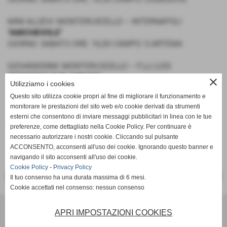
MINI ALLIEVI: MONTERUSCELLO – INTERNAPOLI
"AMICHEVOLE"
GIORNO: SABATO ORE: 16,00 CAMPO: S.ARTEMA
GIOVANISSIMI: MONTERUSCELLO – F.LLI LODI
"SEMIFINALE DI ANDATA"
close
Utilizziamo i cookies
GIORNO: DOMENICA ORE: 10,30 CAMPO: S.ARTEMA
Questo sito utilizza cookie propri al fine di migliorare il funzionamento e
monitorare le prestazioni del sito web e/o cookie derivati da strumenti
esterni che consentono di inviare messaggi pubblicitari in linea con le tue
Fonte:
Ufficio Stampa
preferenze, come dettagliato nella Cookie Policy. Per continuare è
necessario autorizzare i nostri cookie. Cliccando sul pulsante
ACCONSENTO, acconsenti all'uso dei cookie. Ignorando questo banner e
navigando il sito acconsenti all'uso dei cookie.
Cookie Policy
-
Privacy Policy
<< PRECEDENTE
SUCCESSIVO >>
Il tuo consenso ha una durata massima di 6 mesi.
Cookie accettati nel consenso: nessun consenso
Scuola Calcio & Settore Giovanile
APRI IMPOSTAZIONI COOKIES
Via Amedeo Modigliani 18 - Pozzuoli (Napoli)