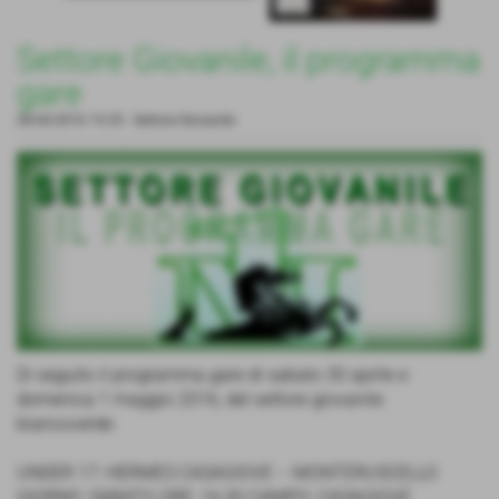
Settore Giovanile, il programma
gare
28-04-2016 15:35
-
Settore Giovanile
Di seguito il programma gare di sabato 30 aprile e
domenica 1 maggio 2016, del settore giovanile
biancoverde:
UNDER 17: HERMES CASAGIOVE – MONTERUSCELLO
GIORNO: SABATO ORE: 16,30 CAMPO: CASAGIOVE