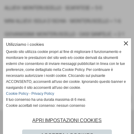
ALLIEVI: MONTERUSCELLO - SCAFATESE = 5-0
MINI ALLIEVI: ISOLA D´ISCHIA - MONTERUSCELLO = 1-6
GIOVANISSIMI: MONTERUSCELLO - OASI SANFELIC. = 2-1
close
Utilizziamo i cookies
GIOVANISSIMI B: MONTERUSCELLO - ISOLA VERDE = 3-2
Questo sito utilizza cookie propri al fine di migliorare il funzionamento e
monitorare le prestazioni del sito web e/o cookie derivati da strumenti
esterni che consentono di inviare messaggi pubblicitari in linea con le tue
Fonte:
Ufficio Stampa
preferenze, come dettagliato nella Cookie Policy. Per continuare è
necessario autorizzare i nostri cookie. Cliccando sul pulsante
ACCONSENTO, acconsenti all'uso dei cookie. Ignorando questo banner e
navigando il sito acconsenti all'uso dei cookie.
Cookie Policy
-
Privacy Policy
<< PRECEDENTE
SUCCESSIVO >>
Il tuo consenso ha una durata massima di 6 mesi.
Cookie accettati nel consenso: nessun consenso
Scuola Calcio & Settore Giovanile
APRI IMPOSTAZIONI COOKIES
Via Amedeo Modigliani 18 - Pozzuoli (Napoli)
P.I. 07784580636 C.F 96012290639