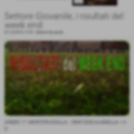
Settore Giovanile, i risultati del
week end
07-12-2015 17:47
-
Settore Giovanile
UNDER 17: MONTERUSCELLO - ORAT.DON GUANELLA = 0-
0