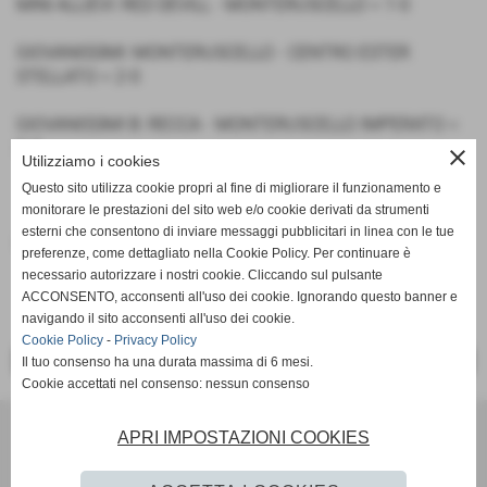
MINI ALLIEVI: RED DEVILL - MONTERUSCELLO = 1-0
GIOVANISSIMI: MONTERUSCELLO - CENTRO ESTER
STELLATO = 2-0
GIOVANISSIMI B: RECCA - MONTERUSCELLO IMPERATO =
0-2
close
Utilizziamo i cookies
Questo sito utilizza cookie propri al fine di migliorare il funzionamento e
monitorare le prestazioni del sito web e/o cookie derivati da strumenti
esterni che consentono di inviare messaggi pubblicitari in linea con le tue
Fonte:
Ufficio Stampa
preferenze, come dettagliato nella Cookie Policy. Per continuare è
necessario autorizzare i nostri cookie. Cliccando sul pulsante
ACCONSENTO, acconsenti all'uso dei cookie. Ignorando questo banner e
navigando il sito acconsenti all'uso dei cookie.
Cookie Policy
-
Privacy Policy
<< PRECEDENTE
SUCCESSIVO >>
Il tuo consenso ha una durata massima di 6 mesi.
Cookie accettati nel consenso: nessun consenso
Scuola Calcio & Settore Giovanile
APRI IMPOSTAZIONI COOKIES
Via Amedeo Modigliani 18 - Pozzuoli (Napoli)
P.I. 07784580636 C.F 96012290639