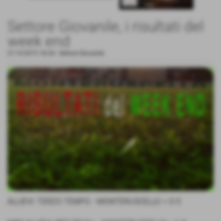
Settore Giovanile, i risultati del
week end
27-10-2015 18:34
-
Settore Giovanile
ALLIEVI: TERZO TEMPO - MONTERUSCELLO = 0-5