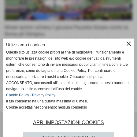
Mister Iachini schiera il giovane Pezzella titolare contro la
Roma all´Olimpico.
Pezzella, cresciuto nel club della famiglia Ruta, ha già
close
Utilizziamo i cookies
debuttato nel massimo Campionato in occasione di
Questo sito utilizza cookie propri al fine di migliorare il funzionamento e
Atalanta - Palermo.
monitorare le prestazioni del sito web e/o cookie derivati da strumenti
esterni che consentono di inviare messaggi pubblicitari in linea con le tue
Fonte:
Ufficio stampa
preferenze, come dettagliato nella Cookie Policy. Per continuare è
necessario autorizzare i nostri cookie. Cliccando sul pulsante
ACCONSENTO, acconsenti all'uso dei cookie. Ignorando questo banner e
navigando il sito acconsenti all'uso dei cookie.
Cookie Policy
-
Privacy Policy
<< PRECEDENTE
SUCCESSIVO >>
Il tuo consenso ha una durata massima di 6 mesi.
Cookie accettati nel consenso: nessun consenso
Scuola Calcio & Settore Giovanile
APRI IMPOSTAZIONI COOKIES
Via Amedeo Modigliani 18 - Pozzuoli (Napoli)
P.I. 07784580636 C.F 96012290639