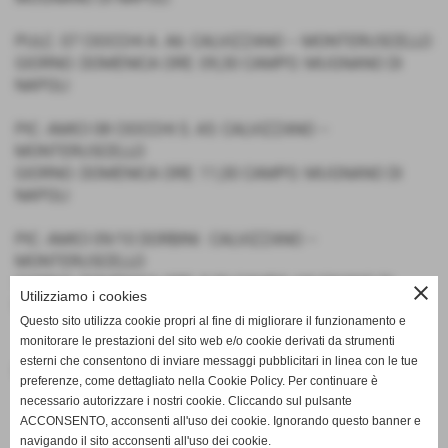
PULC. 07 CIOCCHI A. A6: CALVIZZANO – MONTERUSCELLO
GIORNO: DOMENICA ORE: 09,30 CAMPO: MUGNANO DI
NAPOLI
PIC. AMICI 08 CIOCCHI S. A5: CALVIZZANO –
MONTERUSCELLO
GIORNO: DOMENICA ORE: 11,00 CAMPO: MUGNANO DI
NAPOLI
PIC. AMICI 09/10 DORBINI : CALVIZZANO –
MONTERUSCELLO
GIORNO: DOMENICA ORE: 9,30 CAMPO: MUGNANO DI
close
Utilizziamo i cookies
NAPOLI
Questo sito utilizza cookie propri al fine di migliorare il funzionamento e
monitorare le prestazioni del sito web e/o cookie derivati da strumenti
esterni che consentono di inviare messaggi pubblicitari in linea con le tue
Fonte:
Ufficio Stampa
preferenze, come dettagliato nella Cookie Policy. Per continuare è
necessario autorizzare i nostri cookie. Cliccando sul pulsante
ACCONSENTO, acconsenti all'uso dei cookie. Ignorando questo banner e
navigando il sito acconsenti all'uso dei cookie.