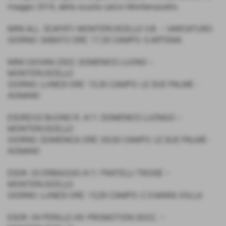
maggio 2016, della scuola calcio Monteruscello:
MINI ALL. SCAFATI: MONTERUSCELLO V.B. – VARCATURO
GIORNO: SABATO ORE: 17,30 CAMPO: S.ARTEMA
MINI GIOVAN.2002: DOMENICO LUONO –
MONTERUSCELLO
GIORNO: LUNEDI ORE: 15,30 CAMPO: LE DUE PALME -
AGNANO
ESORD.03 BUONO R. A11: DOMENICO LUONGO –
MONTERUSCELLO
GIORNO: DOMENICA ORE: 09,00 CAMPO: LE DUE PALME -
AGNANO
ESOR. 03 ERBAGGIO A11: FRATELLI TROISE –
MONTERUSCELLO
GIORNO: LUNEDI ORE: 15,00 CAMPO: C.S.MARA.VOLLA
ESOR. 04 PERILLO A9: PROMOTION SOCC. –