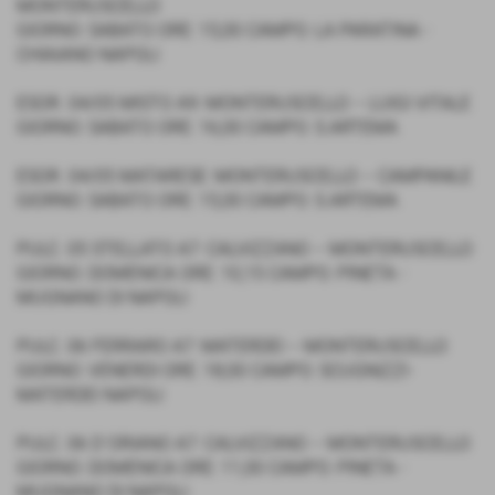
MONTERUSCELLO
GIORNO: SABATO ORE: 15,00 CAMPO: LA PARATINA -
CHIAIANO NAPOLI
ESOR. 04/05 MISTO A9: MONTERUSCELLO – LUIGI VITALE
GIORNO: SABATO ORE: 16,00 CAMPO: S.ARTEMA
ESOR. 04/05 MATARESE: MONTERUSCELLO – CAMPANILE
GIORNO: SABATO ORE: 15,00 CAMPO: S.ARTEMA
PULC. 05 STELLATO A7: CALVIZZANO – MONTERUSCELLO
GIORNO: DOMENICA ORE: 10,15 CAMPO: PINETA -
MUGNANO DI NAPOLI
PULC. 06 FERRARO A7: MATERDEI – MONTERUSCELLO
GIORNO: VENERDI ORE: 18,00 CAMPO: SCUGNIZZI-
MATERDEI NAPOLI
PULC. 06 D´ORIANO A7: CALVIZZANO – MONTERUSCELLO
GIORNO: DOMENICA ORE: 11,00 CAMPO: PINETA -
MUGNANO DI NAPOLI