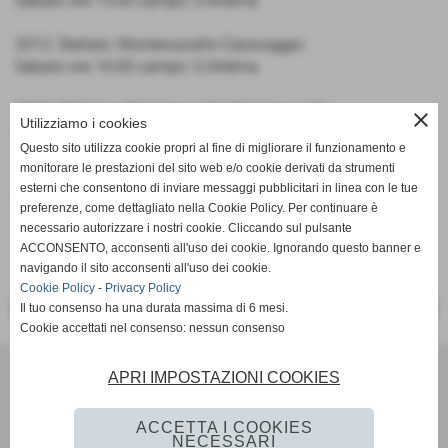
Sabato ore 15:00 campo: S.Artema
2012: Stellato: Monteruscello-Caravaggio
Sabato ore 16:00 campo: S.Artema
2013: D'Oriano: Monteruscello-Monteruscello
close
Utilizziamo i cookies
Sabato ore 15:00 campo: S.Artema
Questo sito utilizza cookie propri al fine di migliorare il funzionamento e
monitorare le prestazioni del sito web e/o cookie derivati da strumenti
2014 Frascogna: Monteruscello-Monrteruscello
esterni che consentono di inviare messaggi pubblicitari in linea con le tue
Domenica ore 10:30 campo: S.Artema
preferenze, come dettagliato nella Cookie Policy. Per continuare è
necessario autorizzare i nostri cookie. Cliccando sul pulsante
ACCONSENTO, acconsenti all'uso dei cookie. Ignorando questo banner e
navigando il sito acconsenti all'uso dei cookie.
Cookie Policy
-
Privacy Policy
<< PRECEDENTE
SUCCESSIVO >>
Il tuo consenso ha una durata massima di 6 mesi.
Cookie accettati nel consenso: nessun consenso
Scuola Calcio & Settore Giovanile
APRI IMPOSTAZIONI COOKIES
Via Amedeo Modigliani 18 - Pozzuoli (Napoli)
P.I. 07784580636 C.F 96012290639
ACCETTA I COOKIES
Tel. 081 524 57 48 Fax 081 524 57 48 mail
NECESSARI