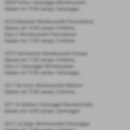
2009 Fiorino: Caravaggio-Monteruscello
Sabato ore 15:00 campo: Caravaggio
2010 Matarese: Monteruscello-Fanciullesca
Sabato ore 16:30 campo: S.Artema
Gara 2: Monteruscello-Fanciullesca
Sabato ore 17:30 campo: S.Artema
2010 Cammarota: Monteruscello-Europa
Sabato ore 17:00 campo: S.Artema
Gara 2: Caravaggio-Monteruscello
Sabato ore 10:00 campo: Caravaggio
2011 De Cicco: Monteruscello-Nettuno
Sabato ore 15:30 campo: S.Artema
2011 Di Stefano: Caravaggio-Monteruscello
Sabato ore 16:00 campo: Caravaggio
2012: La Daga: Monteruscello-Caravaggio