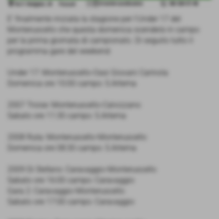
E' finalmente iniziata la stagione per l'Under 17 del
Monteruscello che questa domenica scenderà in campo
per la prima giornata di campionato. Di seguito tutto il
programma gare del weekend:
Under 17: Monteruscello-Oasi Giovani Carinola
Domenica ore 10:00 campo: S.Artema
2007 Troise: Monteruscello-Calvizzano
Sabato ore 11:30 campo: S.Artema
2008 Ruta: Monteruscello-Monteruscello
Domenica ore 08:30 campo: S.Artema
2009 Di Stefano: Caravaggio-Monteruscello
Sabato ore 16:00 campo: Caravaggio
Gara 2: Caravaggio-Monteruscello
Sabato ore 17:00 campo: Caravaggio