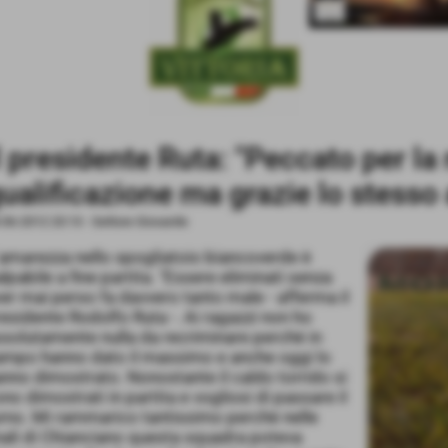
l presidente Ruta: "Peccato per l
ualificazione ma grazie lo stesso 
-06-2012 23:13
-
Settore Giovanile
amarezza nello spogliatoio biancoverde è
lpabile a fine partita. "Essere eliminati senza
er mai perso fa davvero tanto male - afferma il
esidente Rodolfo Ruta -. Ai ragazzi non ho
solutamente nulla da recriminare perchè in
ampo hanno dato il massimo e anche oggi lo
nno dimostrato. Nonostante il caldo torrido si
no dimostrati in partita e vogliosi di passare il
rno. Mi rammarico tantissimo perchè nelle
nali di Chianciano questa squadra poteva