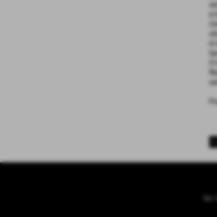
si
e 
Ce
st
è 
la
il
Ru
se
F
<
Tel.