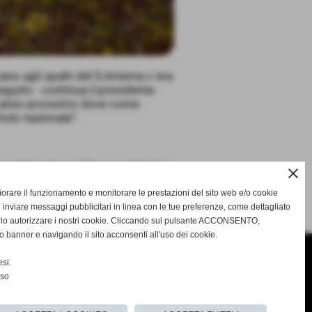
cano ugli spalti del S.Artema c´era
seguito - continua il presidente
r l´anno prossimo dove come
tolo nazionale".
close
gliorare il funzionamento e monitorare le prestazioni del sito web e/o cookie
SUCCESSIVO >>
 inviare messaggi pubblicitari in linea con le tue preferenze, come dettagliato
rio autorizzare i nostri cookie. Cliccando sul pulsante ACCONSENTO,
o banner e navigando il sito acconsenti all'uso dei cookie.
si.
nso
o.com