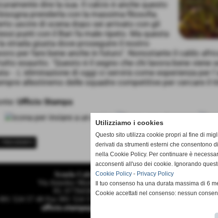
curamente dire la sua. Il calcio è anche questo
bisogna prenderla con la massima filosofia.
rto uscire di scena dopo sei arrivato con gli
essi punti con il Bari fa male ripeto. Ma questa
la strada giusta dove proseguire il nostro
voro per fare bene anche in futuro". Nonostante il caldo afri
 tutto esaurito. "Questo è il segno che chi lavora bene viene 
ta -. L´eliminazione di oggi ci servirà come esperienza pe
mpre allestiremo delle squadre competitive per cercare il ti
onte:
Ufficio Stampa
Utilizziamo i cookies
Questo sito utilizza cookie propri al fine di mi
< PRECEDENTE
derivati da strumenti esterni che consentono di
nella Cookie Policy. Per continuare è necessa
acconsenti all'uso dei cookie. Ignorando quest
Scuola Calcio & Settore Giovanile
Cookie Policy
-
Privacy Policy
Via Amedeo Modigliani 18 - Pozzuoli (Napoli)
Il tuo consenso ha una durata massima di 6 me
P.I. 07784580636 C.F 96012290639
Cookie accettati nel consenso: nessun conse
 081 524 57 48 Fax 081 524 57 48 mail segreteria@monteruscellocalci
ufficio.stampa@monteruscellocalcio.com