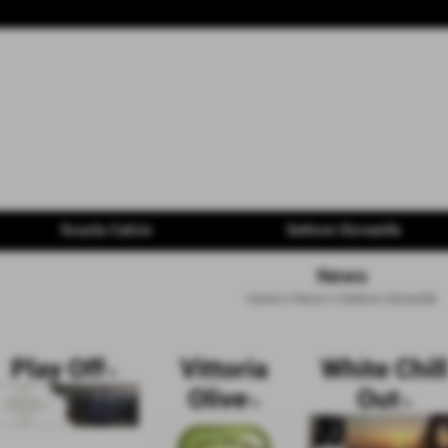
Scuola Calcio
Settore Giovanile
News
Home
>
News
>
Settore Giovanile
Play Off
Vittoria
White Chill
">
Olive
Out
">
">