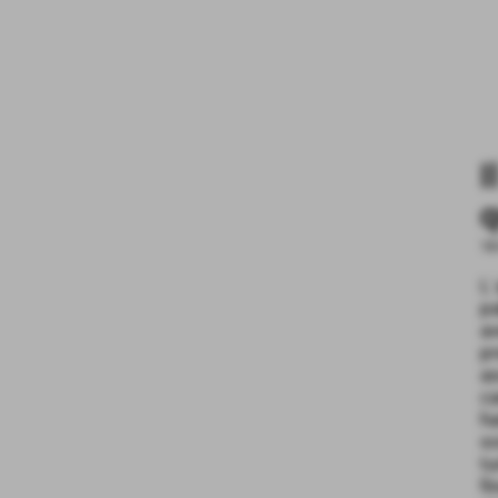
I
q
18
L´
pa
av
pr
as
c
ha
so
tu
fi