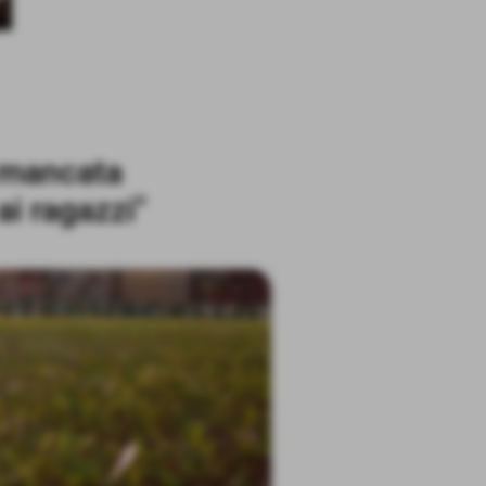
a mancata
ai ragazzi"