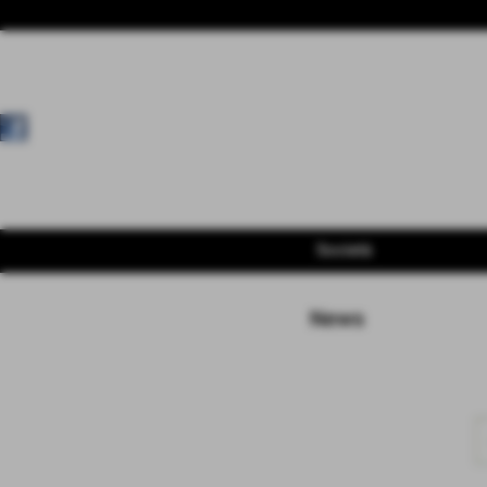
Società
News