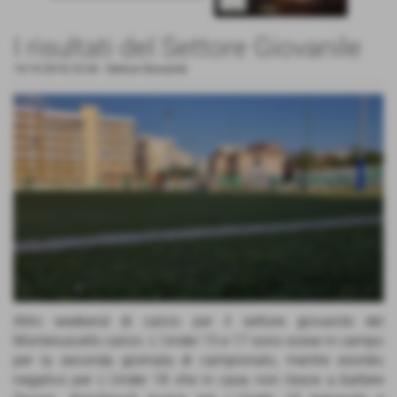
I risultati del Settore Giovanile
14-10-2018 23:04
-
Settore Giovanile
Altro weekend di calcio per il settore giovanile del
Monteruscello calcio. L´Under 15 e 17 sono scese in campo
per la seconda giornata di campionato, mentre esordio
negativo per L´Under 18 che in casa non riesce a battere