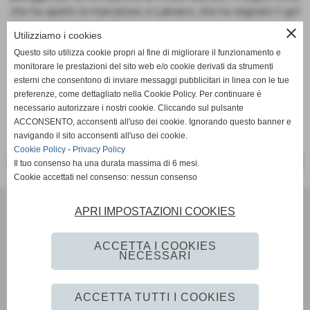
che ha aperto le marcature, e Lubrano, che ha segnato il gol
del momentaneo 2 a 1.
close
Utilizziamo i cookies
Questo sito utilizza cookie propri al fine di migliorare il funzionamento e
Esordio amaro infine per l´Under 18 che in casa ha perso
monitorare le prestazioni del sito web e/o cookie derivati da strumenti
contro il Savoia per 2 a 1. Per i padroni di casa ha segnato
esterni che consentono di inviare messaggi pubblicitari in linea con le tue
De Rosa.
preferenze, come dettagliato nella Cookie Policy. Per continuare è
necessario autorizzare i nostri cookie. Cliccando sul pulsante
ACCONSENTO, acconsenti all'uso dei cookie. Ignorando questo banner e
navigando il sito acconsenti all'uso dei cookie.
Cookie Policy
-
Privacy Policy
<< PRECEDENTE
SUCCESSIVO >>
Il tuo consenso ha una durata massima di 6 mesi.
Cookie accettati nel consenso: nessun consenso
Scuola Calcio & Settore Giovanile
APRI IMPOSTAZIONI COOKIES
Via Amedeo Modigliani 18 - Pozzuoli (Napoli)
P.I. 07784580636 C.F 96012290639
ACCETTA I COOKIES
Tel. 081 524 57 48 Fax 081 524 57 48 mail
NECESSARI
segreteria@monteruscellocalcio.com
ufficio.stampa@monteruscellocalcio.com
ACCETTA TUTTI I COOKIES