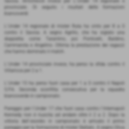
Savoia. Amichevoli invece per L´Under 14 regionale e
provinciale. Di seguito i risultati delle formazioni
biancoverdi:
L´Under 14 regionale di mister Ruta ha vinto per 8 a 0
contro il Savoia. A segno Agrillo, che ha siglato una
doppietta come Tarantino, poi Ponticelli, Baldino,
Cammarota e Angelino. Ottima la prestazione dei ragazzi
che hanno dominato il match.
L´Under 14 provinciale invece, ha perso la sfida contro il
Villaricca per 2 a 1.
L´Under 15 ha perso fuori casa per 1 a 0 contro il Napoli
S.P.A. Seconda sconfitta consecutiva per la squadra
biancoverde in campionato.
Pareggio per l´Under 17 che fuori casa contro l´Internapoli
Kennedy non è riuscita ad andare oltre il 2 a 2. Dopo la
vittoria dell´esordio in campionato è arrivato il primo
pareggio per la formazione di mister Stellato. A segno Oliva