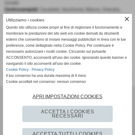
Gioielli
Centrocampisti:
Cavaliere, Vecchione, Manco, Granata,
Riccio
close
Utilizziamo i cookies
Attaccanti:
Esposito, Sperati, Mele, D´Arco, Carandente
Questo sito utilizza cookie propri al fine di migliorare il funzionamento e
monitorare le prestazioni del sito web e/o cookie derivati da strumenti
esterni che consentono di inviare messaggi pubblicitari in linea con le tue
Fonte:
Ufficio Stampa
preferenze, come dettagliato nella Cookie Policy. Per continuare è
necessario autorizzare i nostri cookie. Cliccando sul pulsante
ACCONSENTO, acconsenti all'uso dei cookie. Ignorando questo banner e
navigando il sito acconsenti all'uso dei cookie.
Cookie Policy
-
Privacy Policy
<< PRECEDENTE
SUCCESSIVO >>
Il tuo consenso ha una durata massima di 6 mesi.
Cookie accettati nel consenso: nessun consenso
Scuola Calcio & Settore Giovanile
APRI IMPOSTAZIONI COOKIES
Via Amedeo Modigliani 18 - Pozzuoli (Napoli)
P.I. 07784580636 C.F 96012290639
ACCETTA I COOKIES
Tel. 081 524 57 48 Fax 081 524 57 48 mail
NECESSARI
segreteria@monteruscellocalcio.com
ufficio.stampa@monteruscellocalcio.com
ACCETTA TUTTI I COOKIES