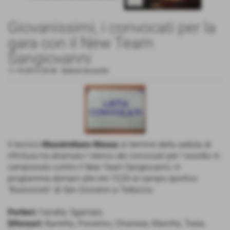
Giovanissimi, i convocati per la
gara con il New Team
Sangiovanni
11-10-2013 20:46
-
Settore Giovanile
Il tecnico
Massimiliano Massa
al termine della seduta di
rifinitura ha diramato l´elenco dei convocati per l´esordio in
campionato contro il New Team Sangiovanni, in
programma domani alle ore 15,00 al campo sportivo
"Buonocore" di San Giovanni a Teduccio.
Portieri:
Candile, Sgamato
Difensori:
Barretta, Polverino, Chianese, Marotta, Testa,