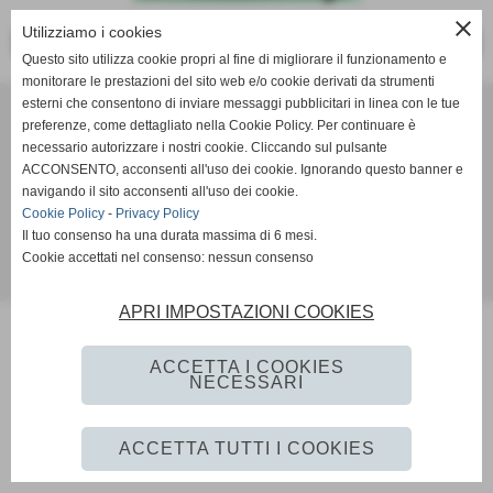
close
Utilizziamo i cookies
<< PRECEDENTE
SUCCESSIVO >>
Questo sito utilizza cookie propri al fine di migliorare il funzionamento e
monitorare le prestazioni del sito web e/o cookie derivati da strumenti
esterni che consentono di inviare messaggi pubblicitari in linea con le tue
Scuola Calcio & Settore Giovanile
preferenze, come dettagliato nella Cookie Policy. Per continuare è
Via Amedeo Modigliani 18 - Pozzuoli (Napoli)
necessario autorizzare i nostri cookie. Cliccando sul pulsante
P.I. 07784580636 C.F 96012290639
ACCONSENTO, acconsenti all'uso dei cookie. Ignorando questo banner e
Tel. 081 524 57 48 Fax 081 524 57 48 mail
navigando il sito acconsenti all'uso dei cookie.
segreteria@monteruscellocalcio.com
Cookie Policy
-
Privacy Policy
ufficio.stampa@monteruscellocalcio.com
Il tuo consenso ha una durata massima di 6 mesi.
Cookie accettati nel consenso: nessun consenso
Realizzazione siti web www.sitoper.it
APRI IMPOSTAZIONI COOKIES
ACCETTA I COOKIES
NECESSARI
ACCETTA TUTTI I COOKIES