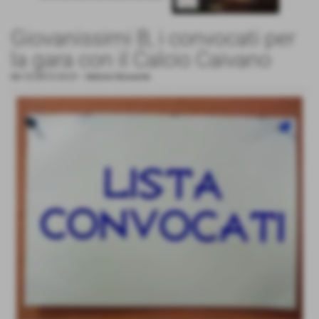
Giovanissimi B, i convocati per
la gara con il Calcio Caivano
06-12-2013 23:21
-
Settore Giovanile