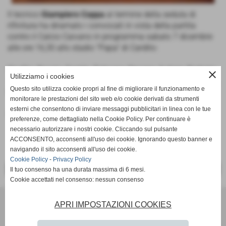
Il tecnico
Giampiero Coppa
al termine della seduta di
rifinitura ha diramato i convocati in vista della partita
contro il Calcio Caivano in programma sabato 7 dicembre
alle ore 16,30 allo stadio "Papa" di Cardito:
Onofrio, Boccia, Gentile, Toticone, Sinagra, Autiero, Barbato,
close
Utilizziamo i cookies
Tessitore, Cirillo, Romano, De Simone, D´Isanto, Maddaluno,
Questo sito utilizza cookie propri al fine di migliorare il funzionamento e
Pavone, Troiano.
monitorare le prestazioni del sito web e/o cookie derivati da strumenti
esterni che consentono di inviare messaggi pubblicitari in linea con le tue
Fonte:
Ufficio Stampa
preferenze, come dettagliato nella Cookie Policy. Per continuare è
necessario autorizzare i nostri cookie. Cliccando sul pulsante
ACCONSENTO, acconsenti all'uso dei cookie. Ignorando questo banner e
navigando il sito acconsenti all'uso dei cookie.
Cookie Policy
-
Privacy Policy
<< PRECEDENTE
SUCCESSIVO >>
Il tuo consenso ha una durata massima di 6 mesi.
Cookie accettati nel consenso: nessun consenso
Scuola Calcio & Settore Giovanile
APRI IMPOSTAZIONI COOKIES
Via Amedeo Modigliani 18 - Pozzuoli (Napoli)
P.I. 07784580636 C.F 96012290639