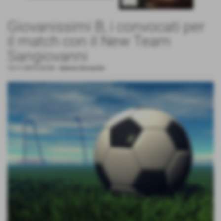
Giovanissimi B, i convocati per
il match con il New Team
Sangiovanni
15-11-2013 22:03
-
Settore Giovanile