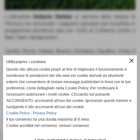
L´allenatore
Umberto Stellato
al termine della seduta di
rifinitura ha convocato i seguenti calciatori per la partita in
programma domenica alle ore 10,00 al S.Artema contro il
New Team Sangiovanni:
Cantile, Riccio, Impesi, Brunzo, Giordano, Gaudino, Viola, D
´Angelo, D´Ercole, Cirino, Vetrano, Palumbo, Messina,
close
Utilizziamo i cookies
Andriano, Pezzullo, Pragliola, Colandrea, De Rosa
Questo sito utilizza cookie propri al fine di migliorare il funzionamento e
monitorare le prestazioni del sito web e/o cookie derivati da strumenti
esterni che consentono di inviare messaggi pubblicitari in linea con le tue
Fonte:
Ufficio Stampa
preferenze, come dettagliato nella Cookie Policy. Per continuare è
necessario autorizzare i nostri cookie. Cliccando sul pulsante
ACCONSENTO, acconsenti all'uso dei cookie. Ignorando questo banner e
navigando il sito acconsenti all'uso dei cookie.
Cookie Policy
-
Privacy Policy
<< PRECEDENTE
SUCCESSIVO >>
Il tuo consenso ha una durata massima di 6 mesi.
Cookie accettati nel consenso: nessun consenso
Scuola Calcio & Settore Giovanile