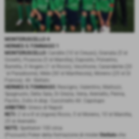
MONTERUSCELLO 4
HERMES S.TOMMASO 1
MONTERUSCELLO:
Candile (10´st Creuso), Granata (5´st
Gioielli), Picascia (5´st Marotta), Esposito, Polverino,
Barretta, D´Angelo (1´st Riccio), Vecchione, Carandente (20
´st Paradisone), Mele (30´st Manfrecola), Moreno (25´st Di
Francia). All. Stellato
HERMES S.TOMMASO:
Rescigno, Valentino, Mallozzi,
Spagnuolo, Della Sala, Di Grezia, Vena, Areniello, Penna,
Pacilio, Zollo A disp. Cucciniello All. Capolupo
ARBITRO:
Grieco di Napoli
RETI:
2´st e 8´st (rigore) Riccio, 5´st Moreno, 10´st Marotta,
25´st Areniello
NOTE:
Spettatori 100 circa
(Pozzuoli) Poker della formazione di mister
Stellato
che