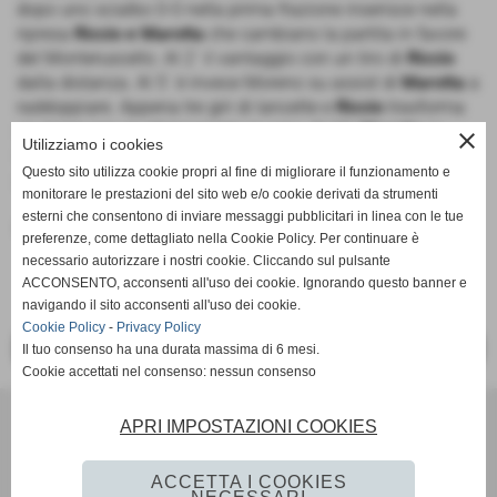
dopo uno scialbo 0-0 nella prima frazione inserisce nella
ripresa
Riccio e Marotta
che cambiano la partita in favore
del Monteruscello. Al 2´ il vantaggio con un tiro di
Riccio
dalla distanza. Al 5´ è invece Moreno su assist di
Marotta
a
raddoppiare. Appena tre giri di lancette e
Riccio
trasforma
un rigore per un atterramento in area. Al 10´
Marotta
in
close
Utilizziamo i cookies
velocità mette a segno il 4-0. Mentre, nel finale giunge il
Questo sito utilizza cookie propri al fine di migliorare il funzionamento e
goal della bandiera degli ospiti.
monitorare le prestazioni del sito web e/o cookie derivati da strumenti
esterni che consentono di inviare messaggi pubblicitari in linea con le tue
Fonte:
Ufficio Stampa
preferenze, come dettagliato nella Cookie Policy. Per continuare è
necessario autorizzare i nostri cookie. Cliccando sul pulsante
ACCONSENTO, acconsenti all'uso dei cookie. Ignorando questo banner e
navigando il sito acconsenti all'uso dei cookie.
Cookie Policy
-
Privacy Policy
<< PRECEDENTE
SUCCESSIVO >>
Il tuo consenso ha una durata massima di 6 mesi.
Cookie accettati nel consenso: nessun consenso
Scuola Calcio & Settore Giovanile
APRI IMPOSTAZIONI COOKIES
Via Amedeo Modigliani 18 - Pozzuoli (Napoli)
P.I. 07784580636 C.F 96012290639
ACCETTA I COOKIES
Tel. 081 524 57 48 Fax 081 524 57 48 mail