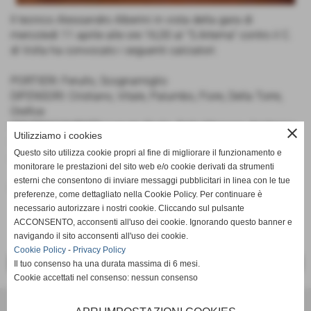
Il tecnico Alessandro Alberini in vista della gara di
mercoledì 11 aprile alle ore 16,00 al "S.Artema" contro il C.
di Volla ha convocato i seguenti calciatori:
PORTIERI: Ferullo, Scognamiglio
DIFENSORI: Cristiano, Vitale, Palumbo, Fiore, Della Torre,
Orefice
CENTROCAMPISTI: Lanuto Giulio, Della Monaco, Amitrano,
close
Utilizziamo i cookies
Schiano, Longobardi
Questo sito utilizza cookie propri al fine di migliorare il funzionamento e
ATTACCANTI: Valoroso, Cipro, Demuto, Castaldi, Pollice
monitorare le prestazioni del sito web e/o cookie derivati da strumenti
esterni che consentono di inviare messaggi pubblicitari in linea con le tue
Fonte:
Ufficio Stampa
preferenze, come dettagliato nella Cookie Policy. Per continuare è
necessario autorizzare i nostri cookie. Cliccando sul pulsante
ACCONSENTO, acconsenti all'uso dei cookie. Ignorando questo banner e
navigando il sito acconsenti all'uso dei cookie.
Cookie Policy
-
Privacy Policy
<< PRECEDENTE
SUCCESSIVO >>
Il tuo consenso ha una durata massima di 6 mesi.
Cookie accettati nel consenso: nessun consenso
Scuola Calcio & Settore Giovanile