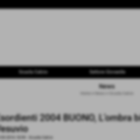
Scuola Calcio
Settore Giovanile
News
Home
>
News
>
Scuola Calcio
sordienti 2004 BUONO, L’ombra b
esuvio
-03-2016 18:59
-
Scuola Calcio