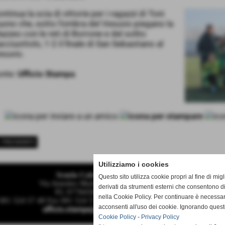
ntinua la scia di vittorie per i ragazzi di Toni
ono che, sotto l’ombra del Vesuvio piegano la
zzeo con le reti di Borrone e del solito
cciuottolo, 1-2 il finale di San Sebastiano al
suvio.
onte:
Ufficio Stampa
< PRECEDENTE
Utilizziamo i cookies
Scuola Calcio & Settore Giovanile
Questo sito utilizza cookie propri al fine di mi
Via Amedeo Modigliani 18 - Pozzuoli (Napoli)
derivati da strumenti esterni che consentono di
P.I. 07784580636 C.F 96012290639
nella Cookie Policy. Per continuare è necessa
 081 524 57 48 Fax 081 524 57 48 mail segreteria@monteruscellocalci
acconsenti all'uso dei cookie. Ignorando quest
ufficio.stampa@monteruscellocalcio.com
Cookie Policy
-
Privacy Policy