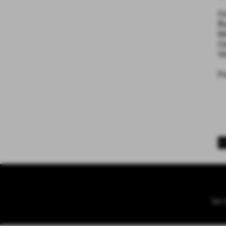
Co
Bu
Ma
Ca
Ve
F
<
Tel.