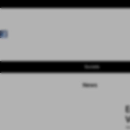
Società
News
E
V
19