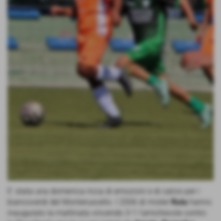
E' stata una domenica ricca di emozioni e di calcio per i
biancoverdi del Monteruscello. I 2006 di mister
Ruta
hanno
inaugurato la mattinata vincendo 3-1 l'amichevole contro