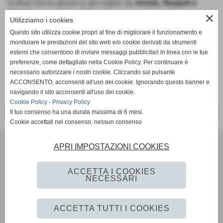
la Blue Devils grazie ai gol siglati da
Amato, Ruopoli e
Maggio
. La squadra di Sarnataro invece ha perso
close
Utilizziamo i cookies
l'amichevole, ma nonostante la sconfitta, i 2007 hanno
Questo sito utilizza cookie propri al fine di migliorare il funzionamento e
comunque giocato una buona gara contro i pari età. Gli
monitorare le prestazioni del sito web e/o cookie derivati da strumenti
ultimi a scendere in campo sono stati i 2005 di mister
esterni che consentono di inviare messaggi pubblicitari in linea con le tue
Pedalino
che con la rete di Racca hanno vinto la gara.
preferenze, come dettagliato nella Cookie Policy. Per continuare è
necessario autorizzare i nostri cookie. Cliccando sul pulsante
ACCONSENTO, acconsenti all'uso dei cookie. Ignorando questo banner e
navigando il sito acconsenti all'uso dei cookie.
Cookie Policy
-
Privacy Policy
<< PRECEDENTE
SUCCESSIVO >>
Il tuo consenso ha una durata massima di 6 mesi.
Cookie accettati nel consenso: nessun consenso
Scuola Calcio & Settore Giovanile
APRI IMPOSTAZIONI COOKIES
Via Amedeo Modigliani 18 - Pozzuoli (Napoli)
P.I. 07784580636 C.F 96012290639
ACCETTA I COOKIES
Tel. 081 524 57 48 Fax 081 524 57 48 mail
NECESSARI
segreteria@monteruscellocalcio.com
ufficio.stampa@monteruscellocalcio.com
ACCETTA TUTTI I COOKIES
Realizzazione siti web www.sitoper.it