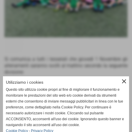
Si comunica a tutti i tesserati che giovedì 1 Novembre gli
allenamenti saranno svolti al mattino secondo la seguente
divisione:
close
Utilizziamo i cookies
2013/2012/2011/2010 ore 9.00
Questo sito utilizza cookie propri al fine di migliorare il funzionamento e
monitorare le prestazioni del sito web e/o cookie derivati da strumenti
2009/2008/2007 ore 11.00
esterni che consentono di inviare messaggi pubblicitari in linea con le tue
preferenze, come dettagliato nella Cookie Policy. Per continuare è
necessario autorizzare i nostri cookie. Cliccando sul pulsante
ACCONSENTO, acconsenti all'uso dei cookie. Ignorando questo banner e
navigando il sito acconsenti all'uso dei cookie.
Cookie Policy
-
Privacy Policy