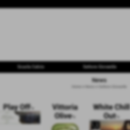
Scuola Calcio
Settore Giovanile
News
Home
>
News
>
Settore Giovanile
Play Off
Vittoria
White Chill
">
Olive
Out
">
">