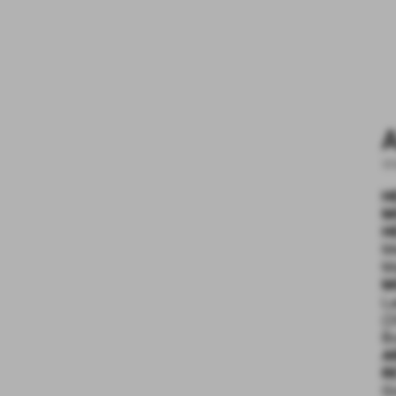
A
17
H
M
H
Me
Ma
M
La
(2
Bo
A
R
Gi