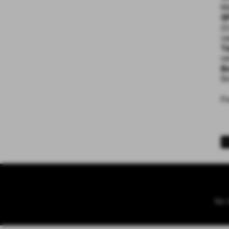
M
S
(
va
T
re
Bo
fi
F
<
Tel.