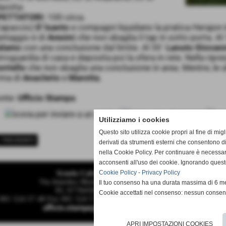
arotta
PETTATORI:
100 circa.
Capaccio)
D´Isanto
e compagni liquidano la pratica Herajon i
ntaggio è di
Aresini
che non sbaglia il tap in sotto porta. Al
alamo
con una conclusione dal limite. Al 30´
Lanuto Giovan
troguardia di casa e deposita poi la sfera in rete. Nella ripr
rriello
che non sbaglia una conclusione in area. Mentre, le 
rma di
Anaclerio
e
Marotta
.
onte:
Ufficio Stampa
Utilizziamo i cookies
Questo sito utilizza cookie propri al fine di mi
< PRECEDENTE
derivati da strumenti esterni che consentono di
nella Cookie Policy. Per continuare è necessa
acconsenti all'uso dei cookie. Ignorando quest
Scuola Calcio & Settore Giovanile
Cookie Policy
-
Privacy Policy
Via Amedeo Modigliani 18 - Pozzuoli (Napoli)
Il tuo consenso ha una durata massima di 6 me
P.I. 07784580636 C.F 96012290639
Cookie accettati nel consenso: nessun conse
 081 524 57 48 Fax 081 524 57 48 mail segreteria@monteruscellocalci
ufficio.stampa@monteruscellocalcio.com
APRI IMPOSTAZIONI COOKIES