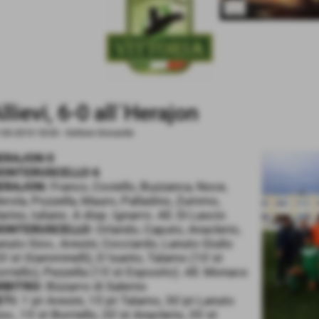
llievi, 6-0 all´Herajon
-03-2013 18:33
-
Settore Giovanile
ERAJON 0
ONTERUSCELLO 6
ERAJON:
Franco, Coviello, Buzzanca, Noce,
rola, Pozzella, Mauro, Palladino, Zummo,
rino, Iuliano. A disp. Ignarro. All. Di Lascio
ONTERUSCELLO:
Orlando, Caputo, Anaclerio,
nuto Giov., Aresini, Cocciardo, Lanuto Giulio
0´st Giamminelli), D´Isanto, Talamo (10´st
rriello), Pezzella (15´st Esposito). All. Monaco
RBITRO:
Bizzarro di Salerno
ETI:
1´pt Aresini, 15´pt Talamo, 30´pt Lanuto
ov., 15´st Borriello, 20´st Anaclerio, 35´st