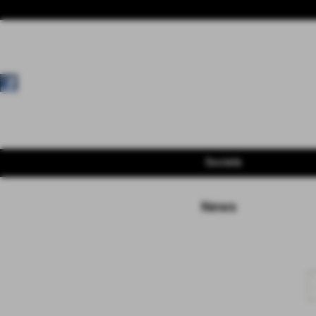
Società
News