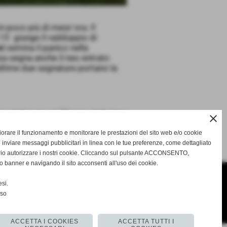
n poco più di mezz´ora. Il
 15´ giunge il raddoppio di
ni
semina il panico nella
esa segna anche il neo entrato
ultime due segnature portano la
close
gliorare il funzionamento e monitorare le prestazioni del sito web e/o cookie
SUCCESSIVO >>
 inviare messaggi pubblicitari in linea con le tue preferenze, come dettagliato
rio autorizzare i nostri cookie. Cliccando sul pulsante ACCONSENTO,
o banner e navigando il sito acconsenti all'uso dei cookie.
si.
nso
o.com
ACCETTA I COOKIES
ACCETTA TUTTI I